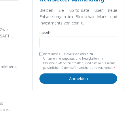
Bleiben Sie up-to-date über neue
Entwicklungen im Blockchain-Markt und
Investments von coinIX.
 Zwei
E-Mail
*
s SAFT
d den
Ich stimme zu, E-Mails von coinIX zu
Unternehmensupdates und Neuigkeiten im
Blockchain-Markt zu erhalten, und dass coinIX meine
darlehens,
persönlichen Daten dafür speichert und verarbeitet.
*
.
Anmelden
ps
nance