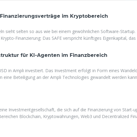
 Finanzierungsverträge im Kryptobereich
eln sieht selten so aus wie bei einem gewöhnlichen Software-Startup.
Krypto-Finanzierung: Das SAFE verspricht künftiges Eigenkapital, da
 zu den Unterschieden, den wertpapierrechtlichen Fragen dahinter un
en Teams nutzen.
rastruktur für KI-Agenten im Finanzbereich
D in Ampli investiert. Das Investment erfolgt in Form eines Wandel
 in eine Beteiligung an der Ampli Technologies gewandelt werden kann
 eine Investmentgesellschaft, die sich auf die Finanzierung von Start-u
en Bereichen Blockchain, Kryptowährungen, Web3 und Decentralized Fi