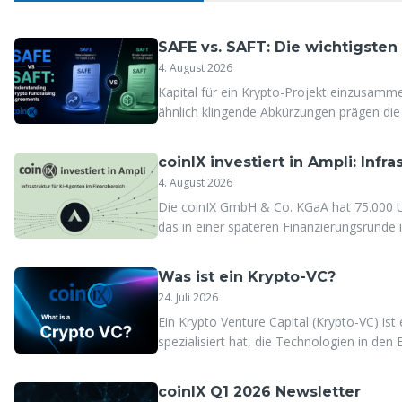
SAFE vs. SAFT: Die wichtigsten
4. August 2026
Kapital für ein Krypto-Projekt einzusamm
ähnlich klingende Abkürzungen prägen die 
künftige Token. Ein praxisnaher Leitfaden
hybriden Strukturen, die heute die meist
coinIX investiert in Ampli: Inf
4. August 2026
Die coinIX GmbH & Co. KGaA hat 75.000 US
das in einer späteren Finanzierungsrunde
Was ist ein Krypto-VC?
24. Juli 2026
Ein Krypto Venture Capital (Krypto-VC) ist
spezialisiert hat, die Technologien in d
(DeFi) entwickeln.
coinIX Q1 2026 Newsletter