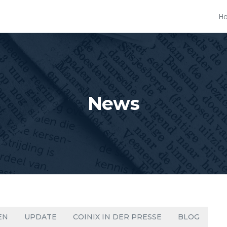
H
News
EN
UPDATE
COINIX IN DER PRESSE
BLOG