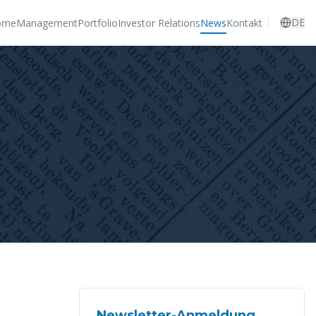
DE
ome
Management
Portfolio
Investor Relations
News
Kontakt
Newsletter-Anmeldung